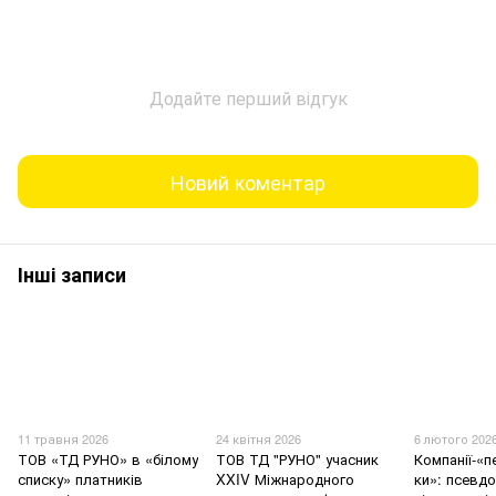
Додайте перший відгук
Новий коментар
Інші записи
11 травня 2026
24 квітня 2026
6 лютого 202
ТОВ «ТД РУНО» в «білому
ТОВ ТД "РУНО" учасник
Компанії-«
списку» платників
XXIV Міжнародного
ки»: псевд