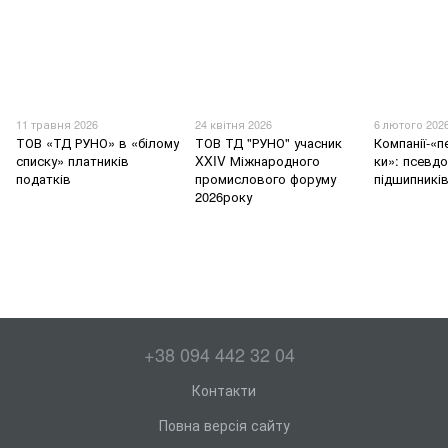
11 травня 2026
24 квітня 2026
6 лютого 202
ТОВ «ТД РУНО» в «білому
ТОВ ТД "РУНО" учасник
Компанії-«
списку» платників
XXIV Міжнародного
ки»: псевд
податків
промислового форуму
підшипників
2026року
+38 094 442 32 04
Контакти
Повна версія сайту