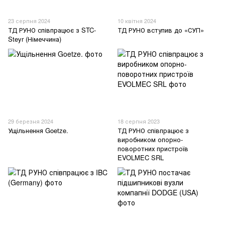
23 серпня 2024
10 квітня 2024
ТД РУНО співпрацює з STC-
ТД РУНО вступив до «СУП»
Steyr (Німеччина)
29 березня 2024
18 серпня 2023
Ущільнення Goetze.
ТД РУНО співпрацює з
виробником опорно-
поворотних пристроїв
EVOLMEC SRL