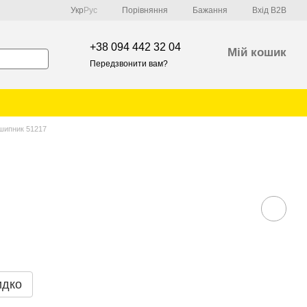
Порівняння
Укр
Рус
Бажання
Вхід B2B
+38 094 442 32 04
Мій кошик
Передзвонити вам?
шипник 51217
идко