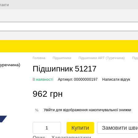
такти
Головна
Підшипники
Підшипники ART (Туреччина)
Під
Підшипник 51217
В наявності
Артикул: 00000000197
Написати відгук
962 грн
Увійти
для відображення накопичувальної знижки
%
Купити
Замовити шв
Опис
Характеристики