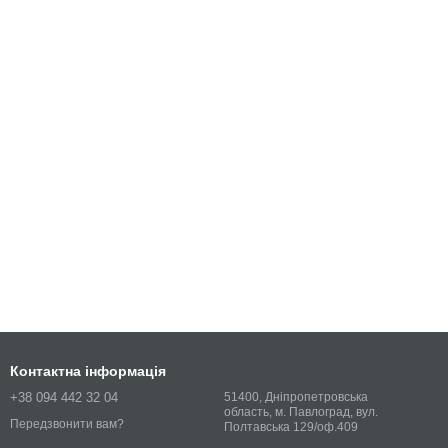
Контактна інформація
+38 094 442 32 04
51400, Дніпропетровська
область, м. Павлоград, вул.
Передзвонити вам?
Полтавська 129/оф.409