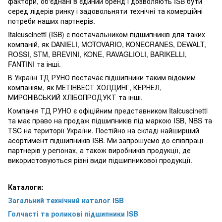
фактори, об'єднані в єдиний бренд і дозволяють ISB бути
серед лідерів ринку і задовольняти технічні та комерційні
потреби наших партнерів.
Italcuscinetti (ISB) є постачальником підшипників для таких
компаній, як DANIELI, MOTOVARIO, KONECRANES, DEWALT,
ROSSI, STM, BREVINI, KONE, RAVAGLIOLI, BARIKELLI,
FANTINI та інші.
В Україні ТД РУНО постачає підшипники таким відомим
компаніям, як МЕТІНВЕСТ ХОЛДИНГ, КЕРНЕЛ,
МИРОНІВСЬКИЙ ХЛІБОПРОДУКТ та інші.
Компанія ТД РУНО є офіційним представником Italcuscinetti
та має право на продаж підшипників під маркою ISB, NBS та
TSC на території України. Постійно на складі найширший
асортимент підшипників ISB. Ми запрошуємо до співпраці
партнерів у регіонах, а також виробників продукції, де
використовуються різні види підшипникової продукції.
Каталоги:
Загальний технічний каталог ISB
Голчасті та роликові підшипники ISB