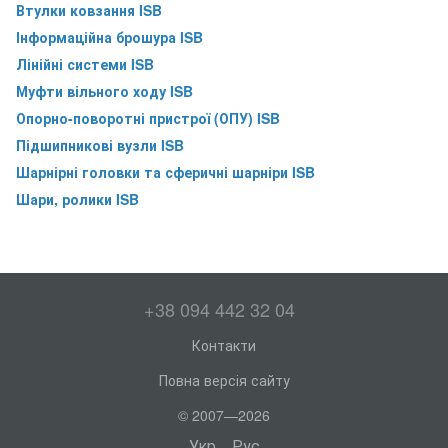
Втулки ковзання ISB
Інформаційна брошура ISB
Лінійні системи ISB
Муфти вільного ходу ISB
Опорно-поворотні пристрої (ОПУ) ISB
Підшипникові вузли ISB
Шарнірні головки та сферичні шарніри ISB
Шари, ролики ISB
+38 094 442 32 04
Контакти
Повна версія сайту
© 2007—2026
Укр
Рус