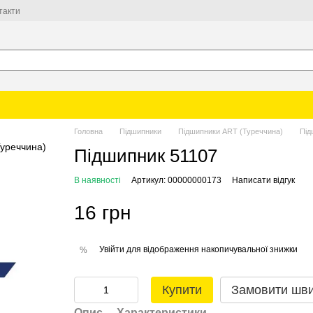
такти
Головна
Підшипники
Підшипники ART (Туреччина)
Під
Підшипник 51107
В наявності
Артикул: 00000000173
Написати відгук
16 грн
Увійти
для відображення накопичувальної знижки
%
Купити
Замовити шв
Опис
Характеристики