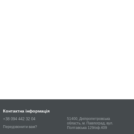
Контактна інформація
+38 094 442 32 04
51400, Дніпропетровська
область, м. Павлоград, вул.
Передзвонити вам?
Полтавська 129/оф.409