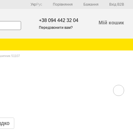
Порівняння
Укр
Рус
Бажання
Вхід B2B
+38 094 442 32 04
Мій кошик
Передзвонити вам?
шипник 51107
идко