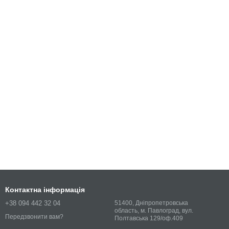
Контактна інформація
+38 094 442 32 04
51400, Дніпропетровська
область, м. Павлоград, вул.
Передзвонити вам?
Полтавська 129/оф.409