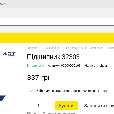
такти
Головна
Підшипники
Підшипники ART (Туреччина)
Під
Підшипник 32303
В наявності
Артикул: 00000000163
Написати відгук
337 грн
Увійти
для відображення накопичувальної знижки
%
Купити
Замовити шв
Опис
Характеристики