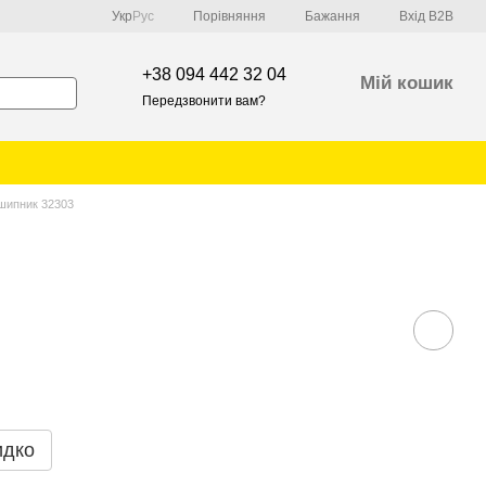
Порівняння
Укр
Рус
Бажання
Вхід B2B
+38 094 442 32 04
Мій кошик
Передзвонити вам?
шипник 32303
идко