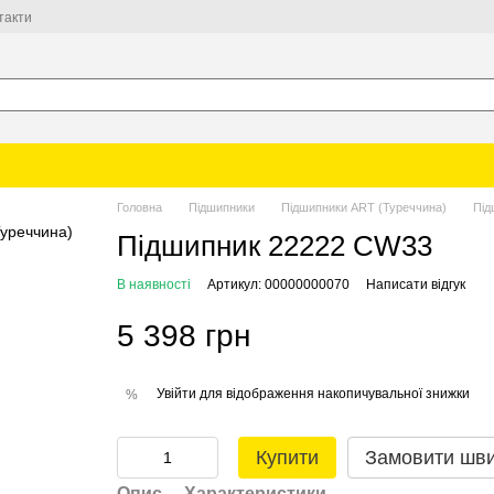
такти
Головна
Підшипники
Підшипники ART (Туреччина)
Під
Підшипник 22222 CW33
В наявності
Артикул: 00000000070
Написати відгук
5 398 грн
Увійти
для відображення накопичувальної знижки
%
Купити
Замовити шв
Опис
Характеристики