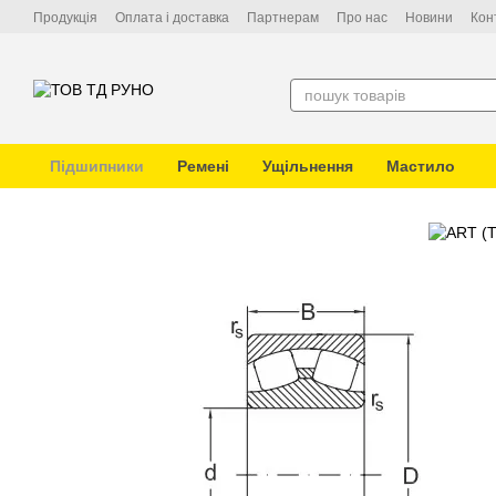
Перейти до основного контенту
Продукція
Оплата і доставка
Партнерам
Про нас
Новини
Кон
Підшипники
Ремені
Ущільнення
Мастило