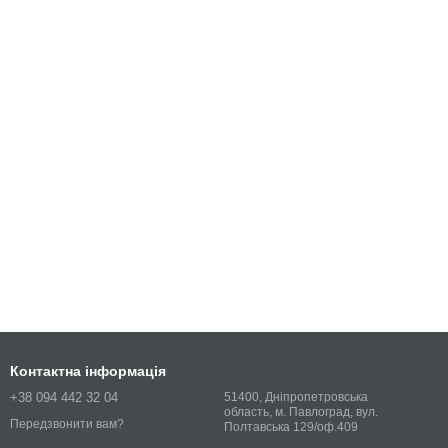
Контактна інформація
+38 094 442 32 04
51400, Дніпропетровська
область, м. Павлоград, вул.
Передзвонити вам?
Полтавська 129/оф.409