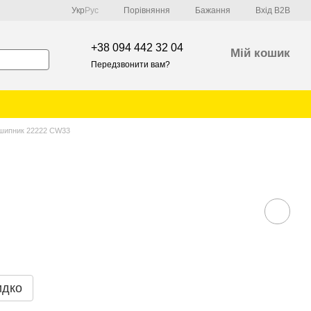
Порівняння
Укр
Рус
Бажання
Вхід B2B
+38 094 442 32 04
Мій кошик
Передзвонити вам?
шипник 22222 CW33
идко