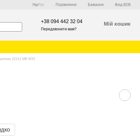
Порівняння
Укр
Рус
Бажання
Вхід B2B
+38 094 442 32 04
Мій кошик
Передзвонити вам?
шипник 22212 MB W33
идко