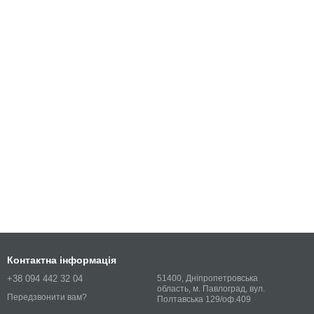
Контактна інформація
+38 094 442 32 04
51400, Дніпропетровська
область, м. Павлоград, вул.
Передзвонити вам?
Полтавська 129/оф.409