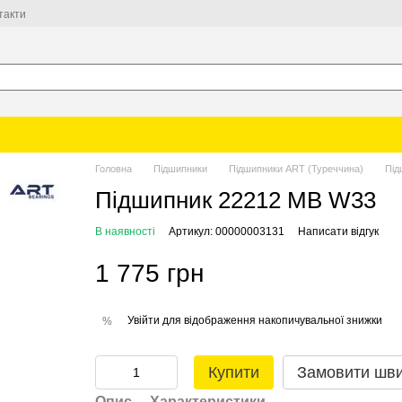
такти
Головна
Підшипники
Підшипники ART (Туреччина)
Під
Підшипник 22212 MB W33
В наявності
Артикул: 00000003131
Написати відгук
1 775 грн
Увійти
для відображення накопичувальної знижки
%
Купити
Замовити шв
Опис
Характеристики