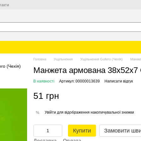
такти
Головна
Ущільнення
Ущільнення Gufero (Чехія)
Манже
Манжета армована 38х52х7
В наявності
Артикул: 00000013639
Написати відгук
51 грн
Увійти
для відображення накопичувальної знижки
%
Купити
Замовити шв
Доставка
Оплата