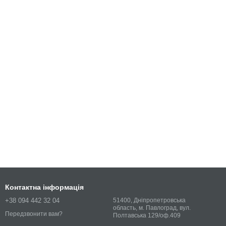
Контактна інформація
+38 094 442 32 04
51400, Дніпропетровська
область, м. Павлоград, вул.
Передзвонити вам?
Полтавська 129/оф.409