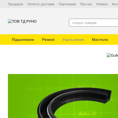
Перейти до основного контенту
Продукція
Оплата і доставка
Партнерам
Про нас
Новини
Кон
Підшипники
Ремені
Ущільнення
Мастило