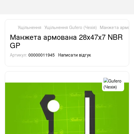
Ущільнення
Ущільнення Gufero (Чехія)
Манжета армова
Манжета армована 28х47х7 NBR
GP
Артикул:
00000011945
Написати відгук