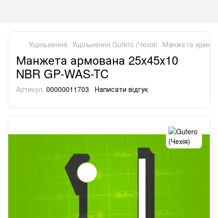
Ущільнення
Ущільнення Gufero (Чехія)
Манжета армова
Манжета армована 25х45х10
NBR GP-WAS-TC
Артикул:
00000011703
Написати відгук