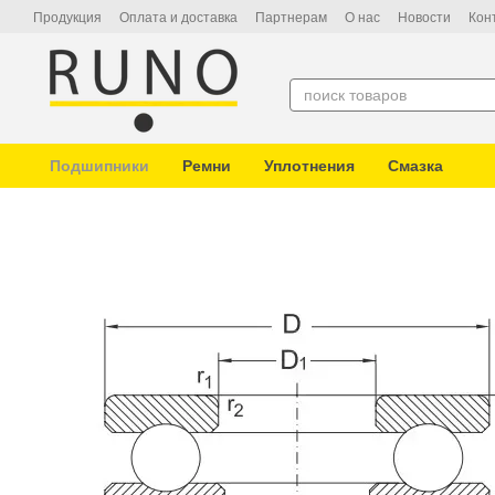
Перейти к основному контенту
Продукция
Оплата и доставка
Партнерам
О нас
Новости
Кон
Подшипники
Ремни
Уплотнения
Смазка