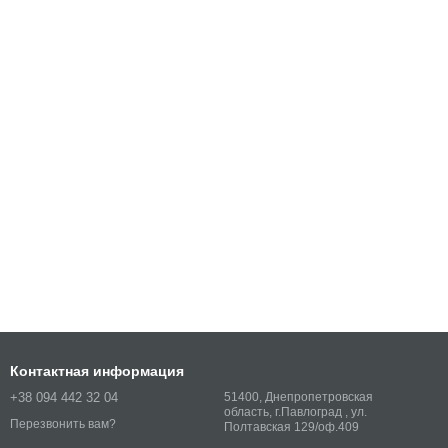
Контактная информация
+38 094 442 32 04
51400, Днепропетровская
область, г.Павлоград , ул.
Перезвонить вам?
Полтавская 129/оф.409