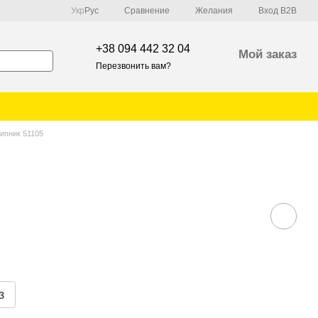
Сравнение
Укр
Рус
Желания
Вход B2B
+38 094 442 32 04
Мой заказ
Перезвонить вам?
ипник 51105
з