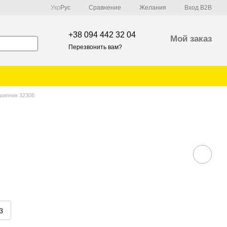
Сравнение
Укр
Рус
Желания
Вход B2B
+38 094 442 32 04
Мой заказ
Перезвонить вам?
шипник 32308
з