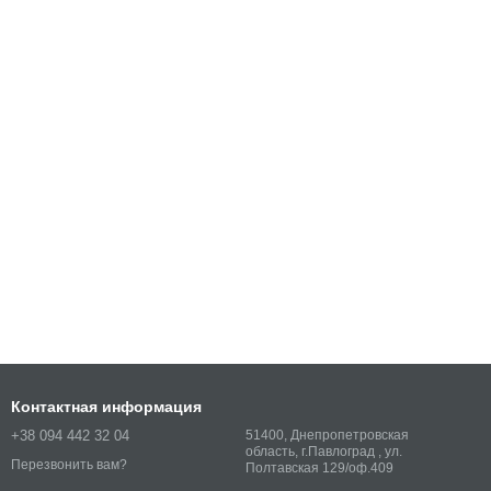
Контактная информация
+38 094 442 32 04
51400, Днепропетровская
область, г.Павлоград , ул.
Перезвонить вам?
Полтавская 129/оф.409