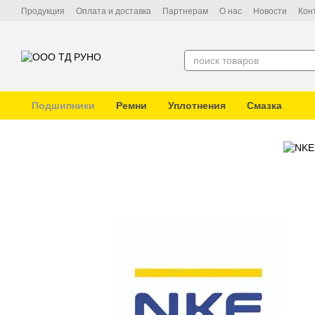
Перейти к основному контенту
Продукция
Оплата и доставка
Партнерам
О нас
Новости
Кон
Подшипники
Ремни
Уплотнения
Смазка