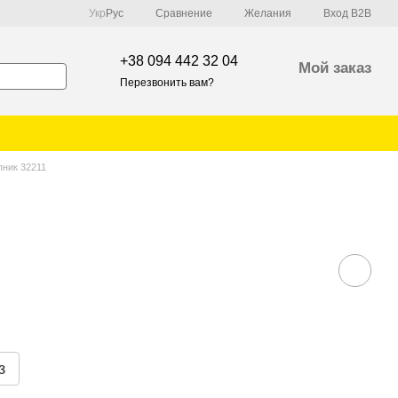
Сравнение
Укр
Рус
Желания
Вход B2B
+38 094 442 32 04
Мой заказ
Перезвонить вам?
ник 32211
з