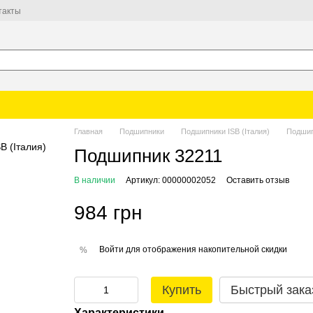
такты
Главная
Подшипники
Подшипники ISB (Італия)
Подшип
Подшипник 32211
В наличии
Артикул: 00000002052
Оставить отзыв
984 грн
Войти
для отображения накопительной скидки
%
Купить
Быстрый зака
Характеристики