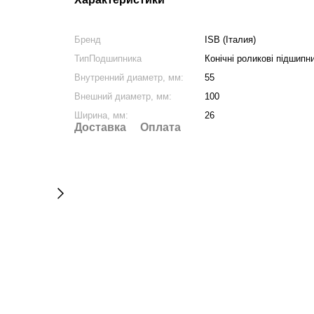
Бренд
ISB (Італия)
ТипПодшипника
Конічні роликові підшипн
Внутренний диаметр, мм:
55
Внешний диаметр, мм:
100
Ширина, мм:
26
Доставка
Оплата