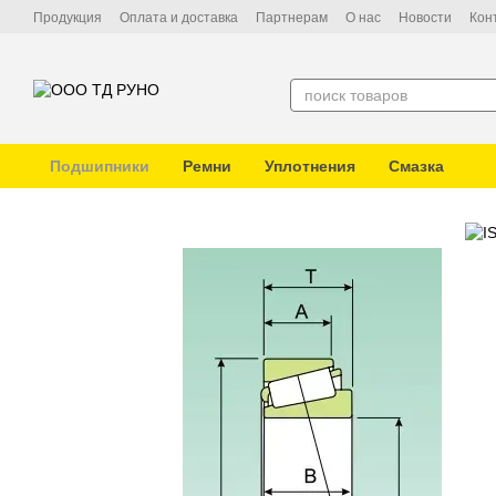
Перейти к основному контенту
Продукция
Оплата и доставка
Партнерам
О нас
Новости
Кон
Подшипники
Ремни
Уплотнения
Смазка