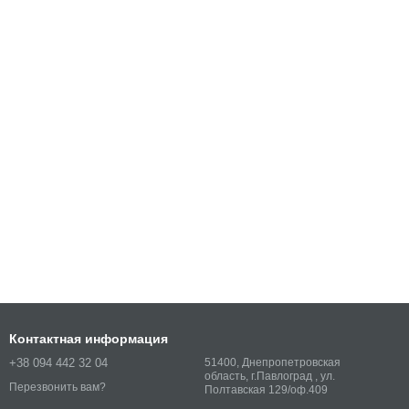
Контактная информация
+38 094 442 32 04
51400, Днепропетровская
область, г.Павлоград , ул.
Перезвонить вам?
Полтавская 129/оф.409