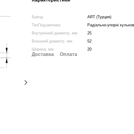
Бренд
ART (Турция)
ТипПодшипника
Радіально-упорні кульков
Внутренний диаметр, мм:
25
Внешний диаметр, мм:
52
Ширина, мм:
20
Доставка
Оплата