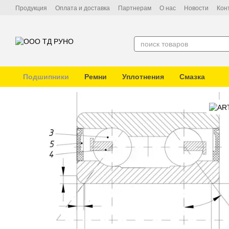
Перейти к основному контенту
Продукция
Оплата и доставка
Партнерам
О нас
Новости
Кон
Подшипники
Ремни
Уплотнения
Смазка