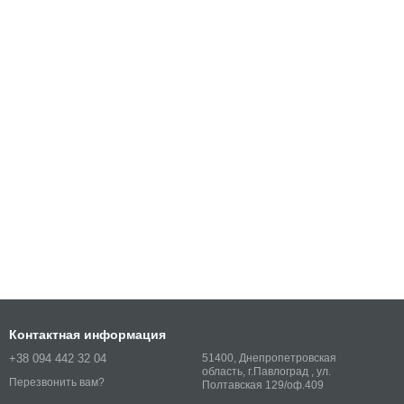
Контактная информация
+38 094 442 32 04
51400, Днепропетровская
область, г.Павлоград , ул.
Перезвонить вам?
Полтавская 129/оф.409