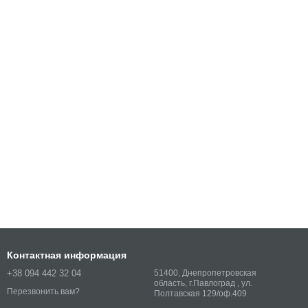
Контактная информация
+38 094 442 32 04
51400, Днепропетровская
область, г.Павлоград , ул.
Перезвонить вам?
Полтавская 129/оф.409