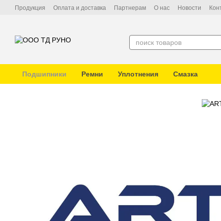
Перейти к основному контенту
Продукция
Оплата и доставка
Партнерам
О нас
Новости
Кон
Подшипники
Ремни
Уплотнения
Смазка