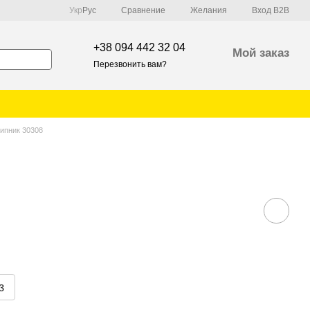
Сравнение
Укр
Рус
Желания
Вход B2B
+38 094 442 32 04
Мой заказ
Перезвонить вам?
ипник 30308
з