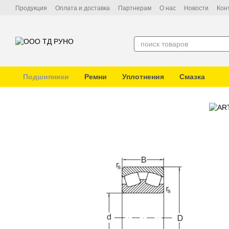
Перейти к основному контенту
Продукция
Оплата и доставка
Партнерам
О нас
Новости
Кон
Подшипники
Ремни
Уплотнения
Смазка