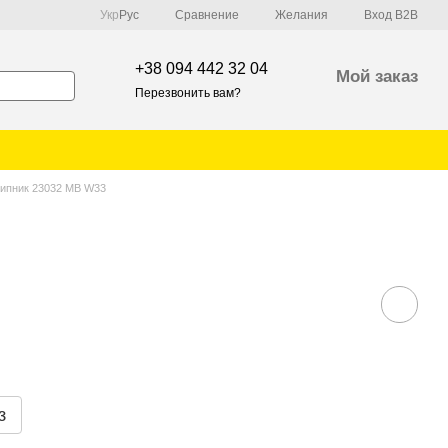
Сравнение
Укр
Рус
Желания
Вход B2B
+38 094 442 32 04
Мой заказ
Перезвонить вам?
ипник 23032 MB W33
з