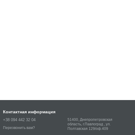
Контактная информация
+38 094 442 32 04
51400, Днепропетровская
область, г.Павлоград , ул.
Перезвонить вам?
Полтавская 129/оф.409