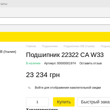
такты
Главная
Подшипники
Подшипники ISB (Італия)
Подшип
Подшипник 22322 CA W33
В наличии
Артикул: 00000001974
Оставить отзыв
23 234 грн
Войти
для отображения накопительной скидки
%
Купить
Быстрый зака
Характеристики