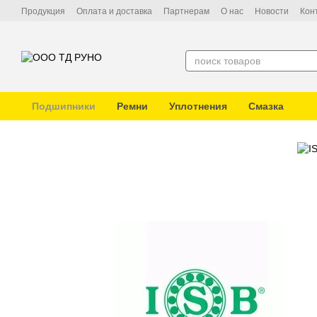
Перейти к основному контенту
Продукция
Оплата и доставка
Партнерам
О нас
Новости
Кон
Подшипники
Ремни
Уплотнения
Смазка