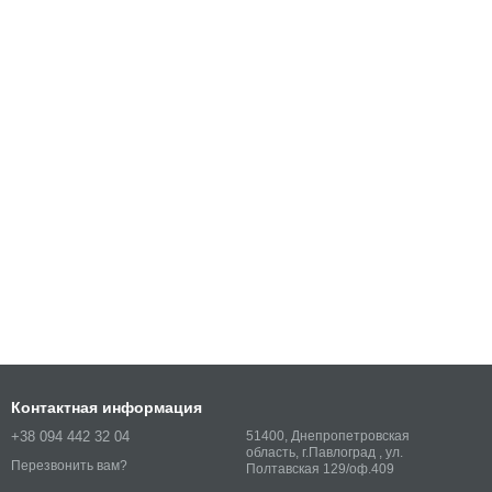
Контактная информация
+38 094 442 32 04
51400, Днепропетровская
область, г.Павлоград , ул.
Перезвонить вам?
Полтавская 129/оф.409