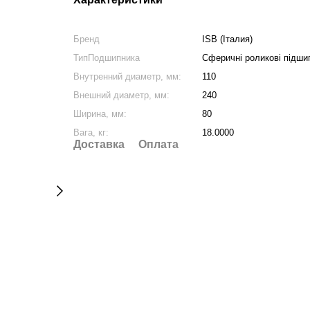
Бренд
ISB (Італия)
ТипПодшипника
Сферичні роликові підши
Внутренний диаметр, мм:
110
Внешний диаметр, мм:
240
Ширина, мм:
80
Вага, кг:
18.0000
Доставка
Оплата