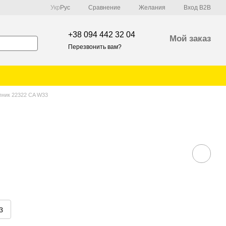
Сравнение
Укр
Рус
Желания
Вход B2B
+38 094 442 32 04
Мой заказ
Перезвонить вам?
ник 22322 CA W33
з