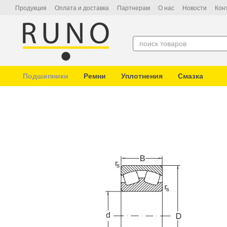
Перейти к основному контенту
Продукция
Оплата и доставка
Партнерам
О нас
Новости
Кон
Подшипники
Ремни
Уплотнения
Смазка