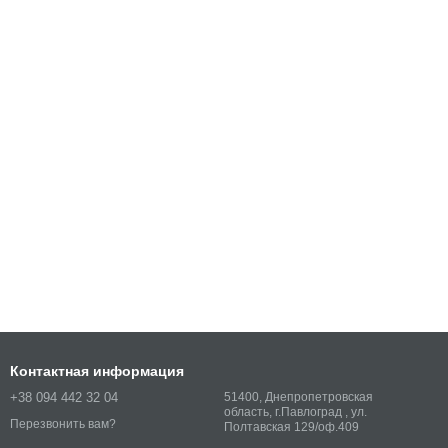
Контактная информация
+38 094 442 32 04
51400, Днепропетровская
область, г.Павлоград , ул.
Перезвонить вам?
Полтавская 129/оф.409