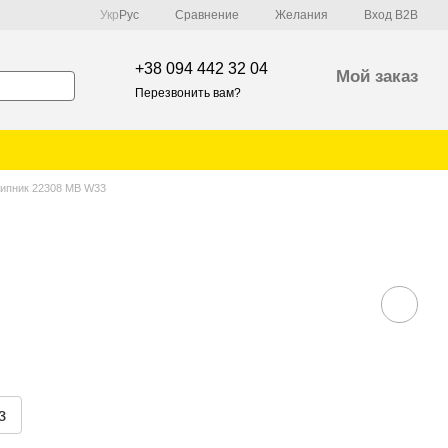
Сравнение
Укр
Рус
Желания
Вход B2B
+38 094 442 32 04
Мой заказ
Перезвонить вам?
ипник 22308 MB W33
з