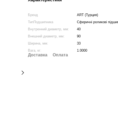
Бренд
ART (Турция)
ТипПодшипника
Сферичні роликові підши
Внутренний диаметр, мм:
40
Внешний диаметр, мм:
90
Ширина, мм:
33
Вага, кг:
1.0000
Доставка
Оплата