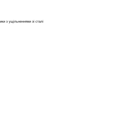
ки з ущільненнями зі сталі