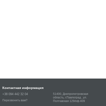
Контактная информация
+38 094 442 32 04
51400, Днепропетровская
область, г.Павлоград , ул.
Перезвонить вам?
Полтавская 129/оф.409