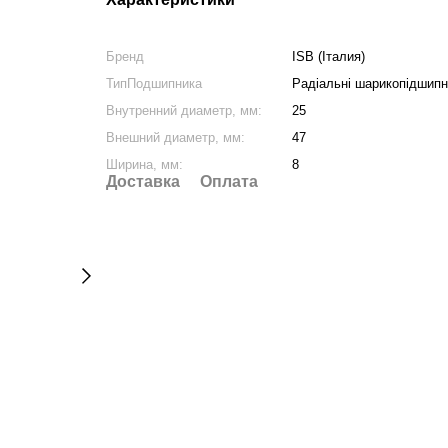
Бренд
ISB (Італия)
ТипПодшипника
Радіальні шарикопідшипни
Внутренний диаметр, мм:
25
Внешний диаметр, мм:
47
Ширина, мм:
8
Доставка
Оплата