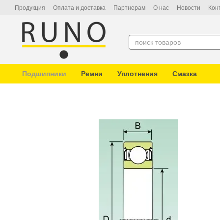
Перейти к основному контенту
Продукция
Оплата и доставка
Партнерам
О нас
Новости
Кон
Подшипники
Ремни
Уплотнения
Смазка