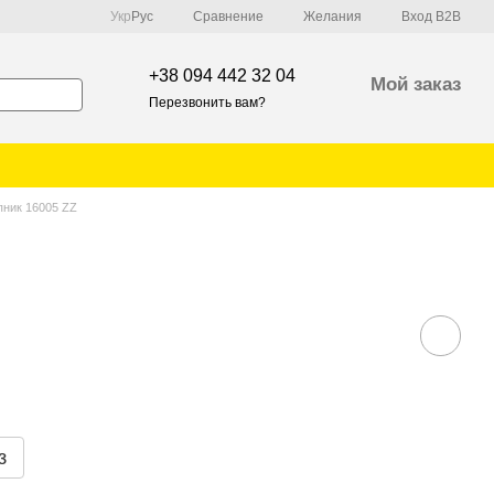
Сравнение
Укр
Рус
Желания
Вход B2B
+38 094 442 32 04
Мой заказ
Перезвонить вам?
ник 16005 ZZ
з