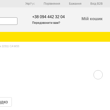
Порівняння
Укр
Рус
Бажання
Вхід B2B
+38 094 442 32 04
Мій кошик
Передзвонити вам?
к 22311 CA W33
идко