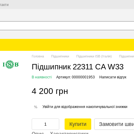
такти
Головна
Підшипники
Підшипники ISB (Італія)
Підшипни
Підшипник 22311 CA W33
В наявності
Артикул: 00000001953
Написати відгук
4 200 грн
Увійти
для відображення накопичувальної знижки
%
Купити
Замовити шв
Опис
Характеристики