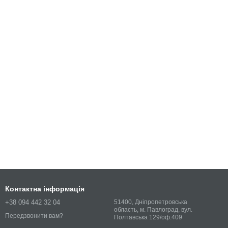
Контактна інформація
+38 094 442 32 04
51400, Дніпропетровська
область, м. Павлоград, вул.
Передзвонити вам?
Полтавська 129/оф.409